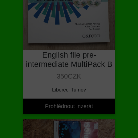
English file pre-
intermediate MultiPack B
350CZK
Liberec, Turnov
Prohlédnout inzerát